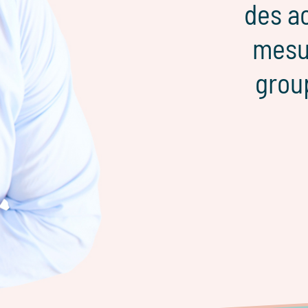
des a
mesur
grou