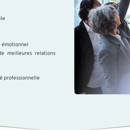
ile
re émotionnel
e meilleures relations
té professionnelle